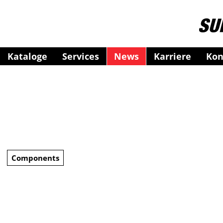
Kataloge
Services
News
Karriere
Kon
Components