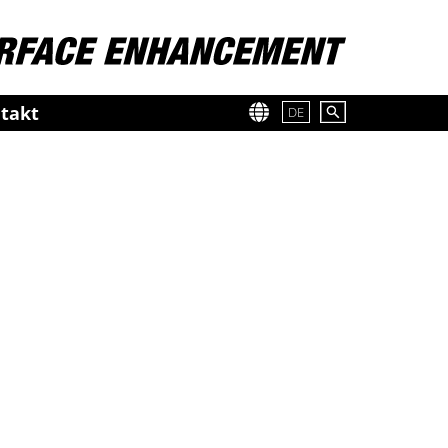
takt
DE