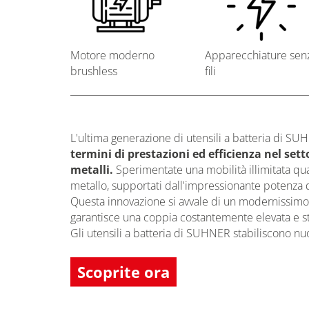
Motore moderno
Apparecchiature sen
brushless
fili
L'ultima generazione di utensili a batteria di 
termini di prestazioni ed efficienza nel sett
metalli.
Sperimentate una mobilità illimitata qua
metallo, supportati dall'impressionante potenza de
Questa innovazione si avvale di un modernissimo
garantisce una coppia costantemente elevata e st
Gli utensili a batteria di SUHNER stabiliscono nu
Scoprite ora