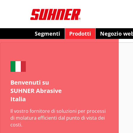
Segmenti
Prodotti
Negozio we
Benvenuti su
SUHNER Abrasive
Italia
Il vostro fornitore di soluzioni per processi
di molatura efficienti dal punto di vista dei
costi.