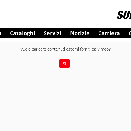
b
Cataloghi
Servizi
Notizie
Carriera
Vuole caricare contenuti esterni forniti da
Vimeo
?
Sì