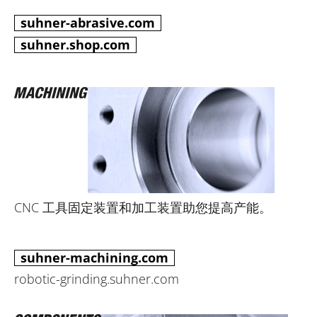
suhner-abrasive.com
suhner.shop.com
CNC 工具固定装置和加工装置助您提高产能。
suhner-machining.com
robotic-grinding.suhner.com