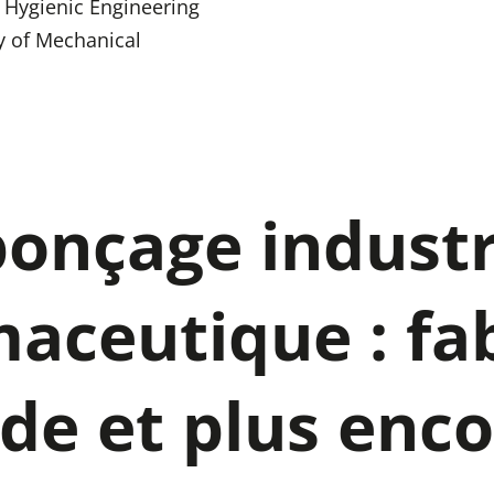
 Hygienic Engineering
y of Mechanical
ponçage industr
aceutique : fab
de et plus enc