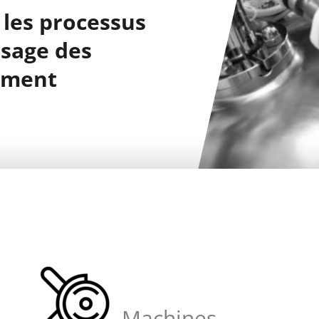
 les processus
ssage des
ement
Machines