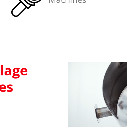
lage
les