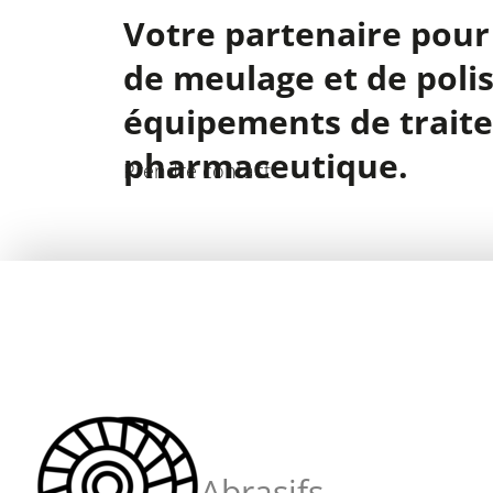
Votre partenaire pour
de meulage et de poli
équipements de trait
pharmaceutique.
Prendre contact
Abrasifs