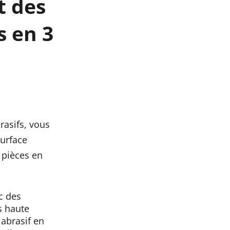
t des
 en 3
rasifs, vous
surface
 pièces en
c des
 haute
abrasif en